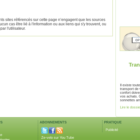
nts sites référencés sur cette page n’engagent que les sources
cun cas être lié à l'information ou aux liens qui s'y trouvent, ou
ar l'utilisateur.
Tran
Il existe to
transport de 
confort doive
vos achats. 
sonnettes am
Lire le dossi
US
ABONNEMENTS
PRATIQUE
Publicité
te
Ze-velo sur You Tube
légales