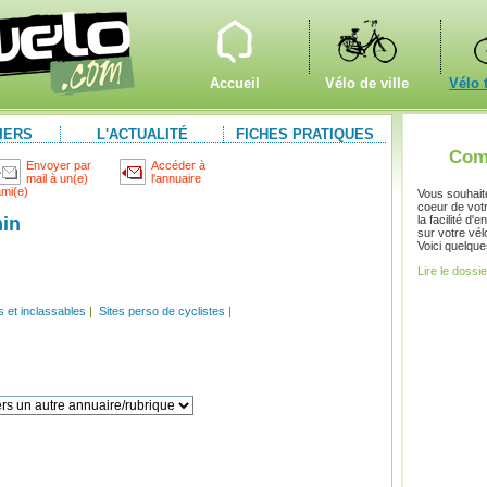
Accueil
Vélo de ville
Vélo 
IERS
L'ACTUALITÉ
FICHES PRATIQUES
Comm
Envoyer par
Accéder à
mail à un(e)
l'annuaire
ami(e)
Vous souhait
coeur de votre
min
la facilité d
sur votre vél
Voici quelque
Lire le dossie
s et inclassables
|
Sites perso de cyclistes
|