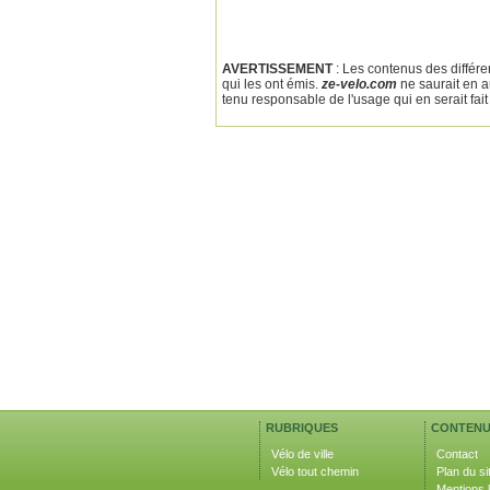
AVERTISSEMENT
: Les contenus des différe
qui les ont émis.
ze-velo.com
ne saurait en au
tenu responsable de l'usage qui en serait fait p
RUBRIQUES
CONTEN
Vélo de ville
Contact
Vélo tout chemin
Plan du si
Mentions 