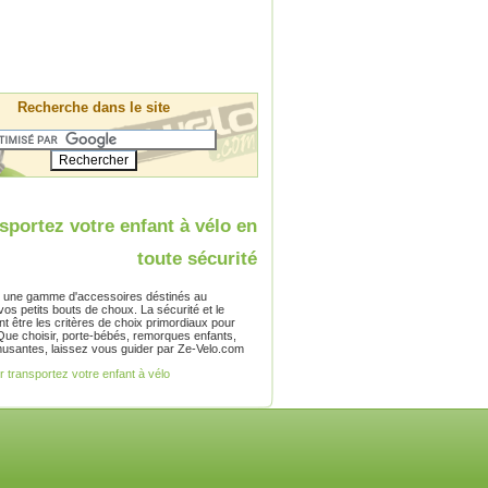
Recherche dans le site
sportez votre enfant à vélo en
toute sécurité
ute une gamme d'accessoires déstinés au
vos petits bouts de choux. La sécurité et le
nt être les critères de choix primordiaux pour
Que choisir, porte-bébés, remorques enfants,
usantes, laissez vous guider par Ze-Velo.com
er transportez votre enfant à vélo