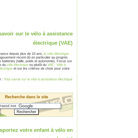
savoir sur le vélo à assistance
électrique (VAE)
rance depuis plus de 10 ans,
le vélo électrique
ngouement récent dû en particulier au progrès
es batteries (taille, poids et autonomie). Focus sur
e du
vélo électrique
ou plutôt du
VAE
:
Vélo à
lectrique
et sur les critères de choix pour votre
r :
Tout savoir sur le vélo à assistance électrique
Recherche dans le site
sportez votre enfant à vélo en