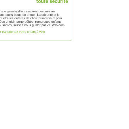
toute sécurité
ute une gamme d'accessoires déstinés au
vos petits bouts de choux. La sécurité et le
nt être les critères de choix primordiaux pour
Que choisir, porte-bébés, remorques enfants,
usantes, laissez vous guider par Ze-Velo.com
er transportez votre enfant à vélo