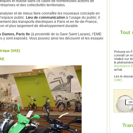
triques et réalise dans ce cadre de nombreuses actions de
reprises et des collectivités territoriales.
’analyser et de mieux faire connaître les nouveaux concepts en
l’espace public.
Lieu de communication
à l’usage du public, il
ement des transports électriques à Paris et en Ile-de-France,
ution et plus largement de développement durable.
Tout 
es Dames, Paris 9e
(à proximité de la Gare Saint Lazare), l’EME
es y sont exposés. Vous pouvez ainsi les découvrir et les essayer.
ctrique (VAE)
Présent en F
connaît un e
VAE
réalisé sur l
le phénomèn
Assistance E
achat.
Lire le dossie
(VAE)
Tran