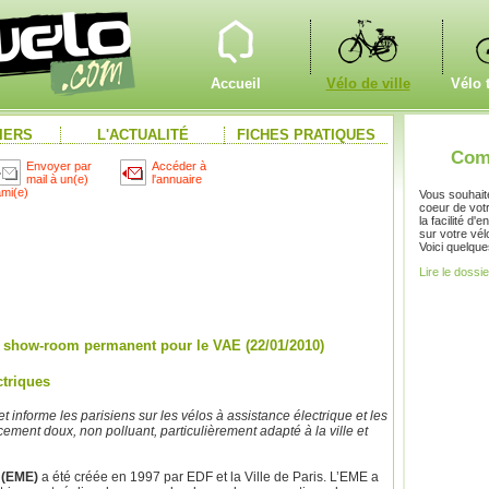
Accueil
Vélo de ville
Vélo 
IERS
L'ACTUALITÉ
FICHES PRATIQUES
Comm
Envoyer par
Accéder à
mail à un(e)
l'annuaire
ami(e)
Vous souhait
coeur de votre
la facilité d
sur votre vél
Voici quelque
Lire le dossie
n show-room permanent pour le VAE (22/01/2010)
ctriques
informe les parisiens sur les vélos à assistance électrique et les
ent doux, non polluant, particulièrement adapté à la ville et
 (EME)
a été créée en 1997 par EDF et la Ville de Paris. L’EME a