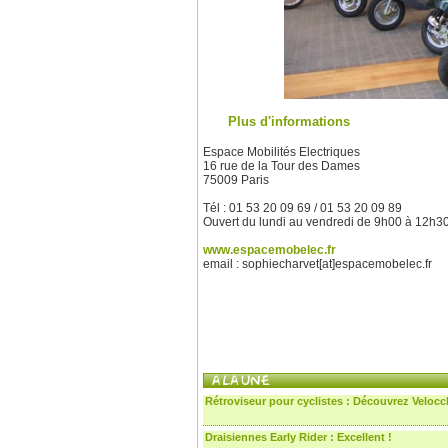
Plus d'informations
Espace Mobilités Electriques
16 rue de la Tour des Dames
75009 Paris
Tél : 01 53 20 09 69 / 01 53 20 09 89
Ouvert du lundi au vendredi de 9h00 à 12h3
www.espacemobelec.fr
email : sophiecharvet[at]espacemobelec.fr
Rétroviseur pour cyclistes : Découvrez Velocc
Draisiennes Early Rider : Excellent !