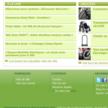
Rétroviseur pour cyclistes : Découvrez Velocchio !
Comment ch
Draisiennes Early Rider : Excellent !
Transporte
sécurité
Projet Valdo : Un VAE de 24 pouces français !
Velo Sunn SHAFT : Adieu dérailleur, bonjour cardan !
Choisir un 
Nouveau et écolo : L’éclairage Cateye Hybrid
Tout savoir
L’Espace Mobilités Electriques : un show-room
électrique
permanent pour le VAE
Lire toutes les actualités Vélo de ville
Voir tous les dossie
RUBRIQUES
CONTENUS
ABONNEM
Vélo de ville
Contact
Vélo tout chemin
Plan du site
Ze-velo s
Mentions légales
Blog Ze-v
©
Ze-velo.com
2026
Ajouter Ze
Informations autour du vélo et matériel vélo
:
Vélo de ville et vélo tout chenim
|
Antivol vélo