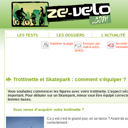
LES TESTS
LES DOSSIERS
L'ACTUALITÉ
Imprimer la page
Envoyer par
Accéder
mail à un(e)
l'annuair
ami(e)
Trottinette et Skatepark : comment s'équiper ?
Vous souhaitez commencer les figures avec votre trottinette. L’aspect séc
important. Pour débuter sur un Skatepark, mieux vaut être équipé correcte
bonnes bases.
Vous venez d’acquérir votre trottinette ?
Ca y est c'est le grand jour, on se lance ? Avant de pa
correctement :