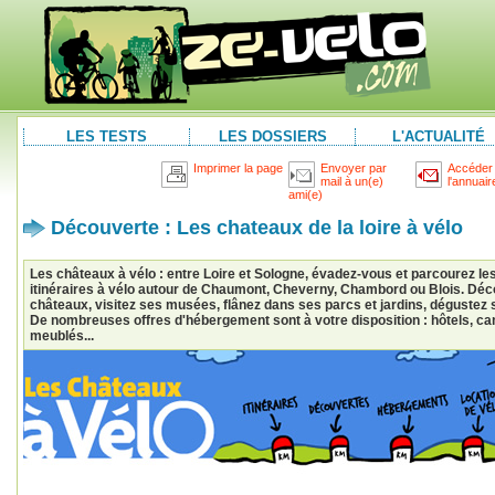
LES TESTS
LES DOSSIERS
L'ACTUALITÉ
Imprimer la page
Envoyer par
Accéder
mail à un(e)
l'annuair
ami(e)
Découverte : Les chateaux de la loire à vélo
Les châteaux à vélo : entre Loire et Sologne, évadez-vous et parcourez le
itinéraires à vélo autour de Chaumont, Cheverny, Chambord ou Blois. Déco
châteaux, visitez ses musées, flânez dans ses parcs et jardins, dégustez 
De nombreuses offres d'hébergement sont à votre disposition : hôtels, c
meublés...