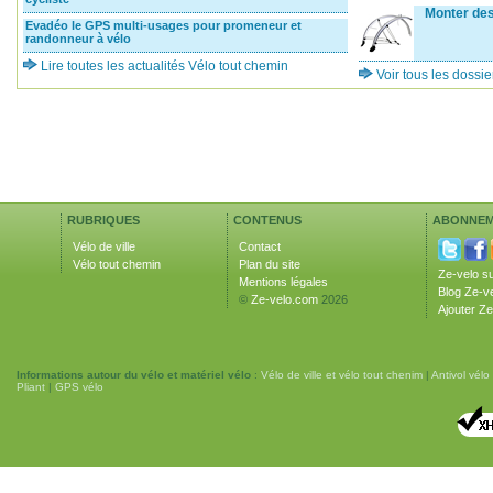
Monter des
Evadéo le GPS multi-usages pour promeneur et
randonneur à vélo
Lire toutes les actualités Vélo tout chemin
Voir tous les dossi
RUBRIQUES
CONTENUS
ABONNEM
Vélo de ville
Contact
Vélo tout chemin
Plan du site
Ze-velo s
Mentions légales
Blog Ze-v
©
Ze-velo.com
2026
Ajouter Ze
Informations autour du vélo et matériel vélo
:
Vélo de ville et vélo tout chenim
|
Antivol vélo
Pliant
|
GPS vélo