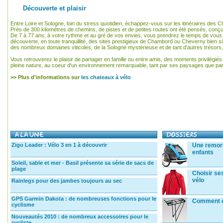
Découverte et plaisir
Entre Loire et Sologne, loin du stress quotidien, échappez-vous sur les itinéraires des C
Près de 300 kilomètres de chemins, de pistes et de petites routes ont été pensés, conçu
De 7 à 77 ans, à votre rythme et au gré de vos envies, vous prendrez le temps de vous ba
découverte, en toute tranquillité, des sites prestigieux de Chambord ou Cheverny bien sûr
des nombreux domaines viticoles, de la Sologne mystérieuse et de tant d'autres trésors
Vous retrouverez le plaisir de partager en famille ou entre amis, des moments privilégiés 
pleine nature, au coeur d'un environnement remarquable, tant par ses paysages que par
>> Plus d'informations sur
les chateaux à vélo
Zigo Leader : Vélo 3 en 1 à découvrir
Une remorq
enfants
Soleil, sable et mer - Basil présente sa série de sacs de
plage
Choisir ses
vélo
Rainlegs pour des jambes toujours au sec
GPS Garmin Dakota : de nombreuses fonctions pour le
Comment c
cyclisme
Nouveautés 2010 : de nombreux accessoires pour le
cycliste